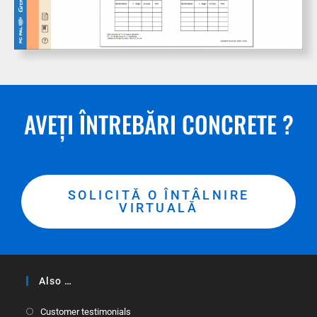
AVEȚI ÎNTREBĂRI CONCRETE ?
SOLICITĂ O ÎNTÂLNIRE
VIRTUALĂ
Also …
Customer testimonials